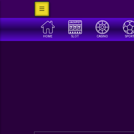
HOME
SLOT
CASINO
SPOR