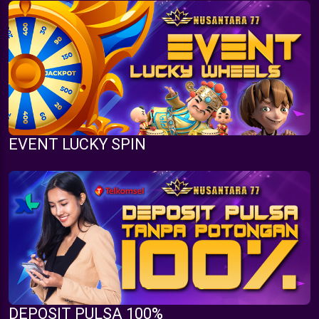
EVENT LUCKY SPIN
DEPOSIT PULSA 100%