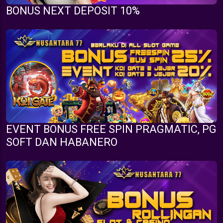
BONUS NEXT DEPOSIT 10%
EVENT BONUS FREE SPIN PRAGMATIC, PG
SOFT DAN HABANERO