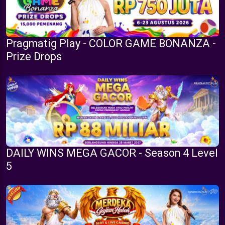
Pragmatig Play - COLOR GAME BONANZA -
Prize Drops
DAILY WINS MEGA GACOR - Season 4 Level
5