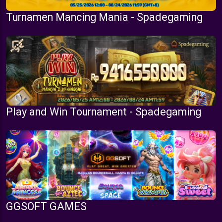
Turnamen Mancing Mania - Spadegaming
Play and Win Tournament - Spadegaming
GGSOFT GAMES