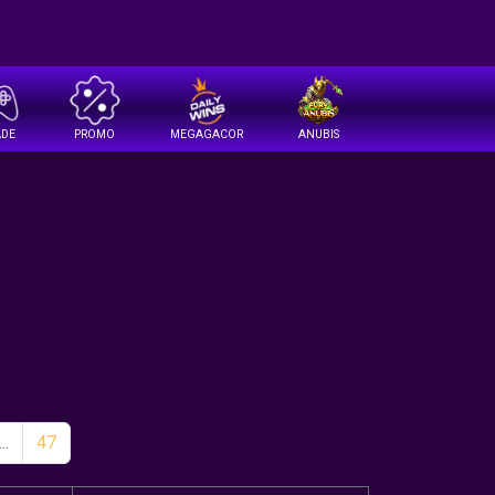
ADE
PROMO
MEGAGACOR
ANUBIS
...
47