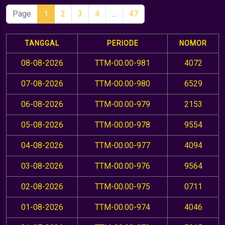
Page
1
2
3
4
...
47
TANGGAL
PERIODE
NOMOR
08-08-2026
TTM-00.00-981
4072
07-08-2026
TTM-00.00-980
6529
06-08-2026
TTM-00.00-979
2153
05-08-2026
TTM-00.00-978
9554
04-08-2026
TTM-00.00-977
4094
03-08-2026
TTM-00.00-976
9564
02-08-2026
TTM-00.00-975
0711
01-08-2026
TTM-00.00-974
4046