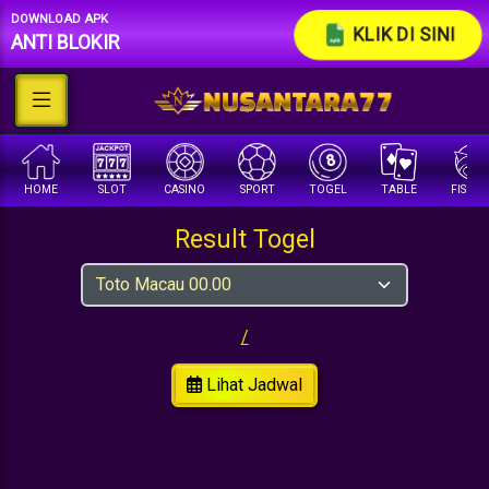
DOWNLOAD APK
KLIK DI SINI
ANTI BLOKIR
HOME
SLOT
CASINO
SPORT
TOGEL
TABLE
FISHI
Result Togel
/
Lihat Jadwal