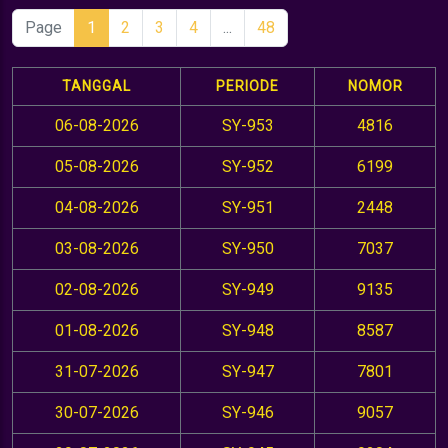
Page
1
2
3
4
...
48
TANGGAL
PERIODE
NOMOR
06-08-2026
SY-953
4816
05-08-2026
SY-952
6199
04-08-2026
SY-951
2448
03-08-2026
SY-950
7037
02-08-2026
SY-949
9135
01-08-2026
SY-948
8587
31-07-2026
SY-947
7801
30-07-2026
SY-946
9057