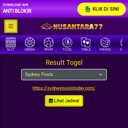
DOWNLOAD APK
KLIK DI SINI
ANTI BLOKIR
SLOT
CASINO
SPORT
TOGEL
TABLE
FISHING
COCK 
Result Togel
https://sydneypoolstoday.com/
Lihat Jadwal