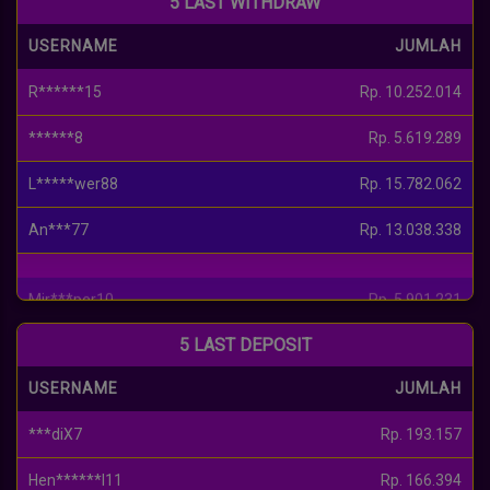
5 LAST WITHDRAW
USERNAME
JUMLAH
******8
Rp. 5.619.289
L*****wer88
Rp. 15.782.062
An***77
Rp. 13.038.338
Mir***per10
Rp. 5.901.231
5 LAST DEPOSIT
USERNAME
JUMLAH
Hen******l11
Rp. 166.394
An****8
Rp. 58.539