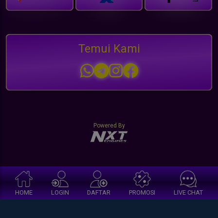
Temui Kami
Powered By
HOME
LOGIN
DAFTAR
PROMOSI
LIVE CHAT