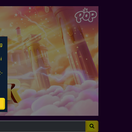
g
i
2-