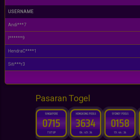
USERNAME
I******9
HendraC****1
Siti***r3
Ri***5
Hendr***ol11
Pasaran Togel
SINGAPORE
HONGKONG POOLS
SYDNEY POOLS
TAIWAN POOLS
0715
3634
0158
4587
TUTUP
04 : 49 : 31
19 : 44 : 31
02 : 34 : 31