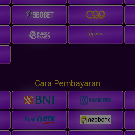
Cara Pembayaran