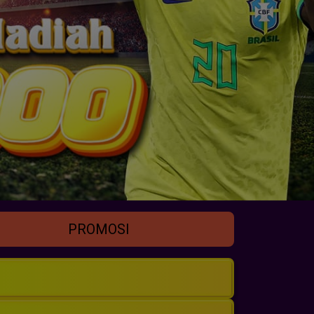
PROMOSI