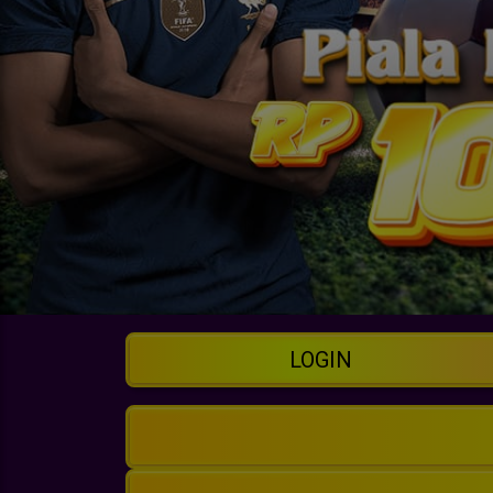
LOGIN