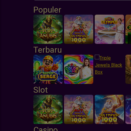
Populer
Terbaru
Slot
Casino