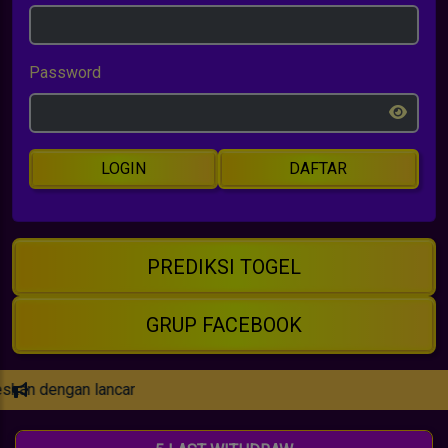
Password
LOGIN
DAFTAR
PREDIKSI TOGEL
GRUP FACEBOOK
ancar