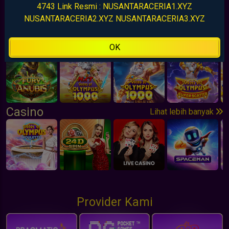
4743 Link Resmi : NUSANTARACERIA1.XYZ
NUSANTARACERIA2.XYZ NUSANTARACERIA3.XYZ
Slot
Lihat lebih banyak
OK
Casino
Lihat lebih banyak
Provider Kami