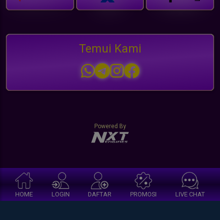
Temui Kami
Powered By
HOME
LOGIN
DAFTAR
PROMOSI
LIVE CHAT