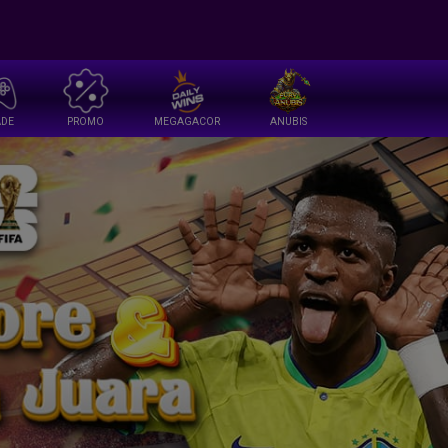
ADE
PROMO
MEGAGACOR
ANUBIS