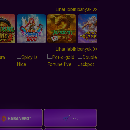
Lihat lebih banyak
Lihat lebih banyak