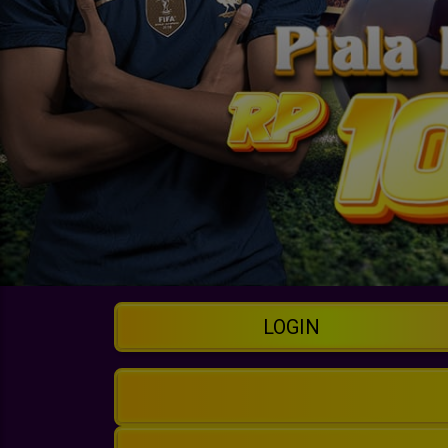
LOGIN