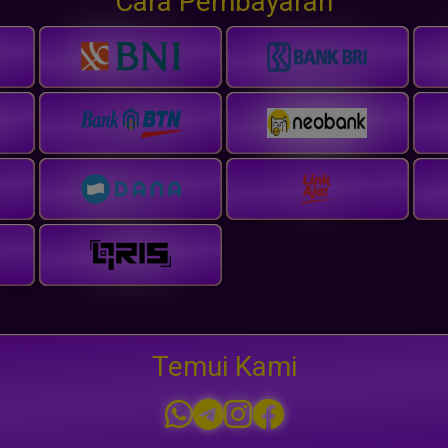
Cara Pembayaran
Temui Kami