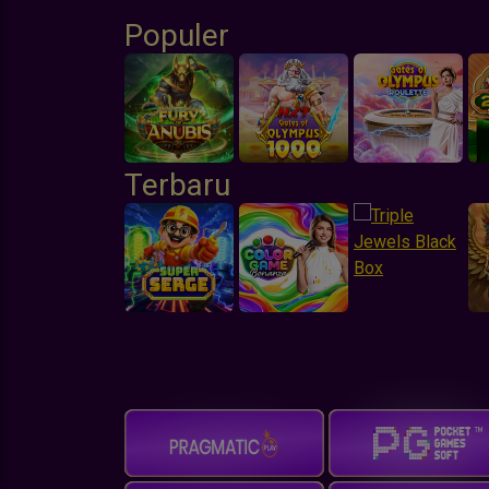
Populer
Terbaru