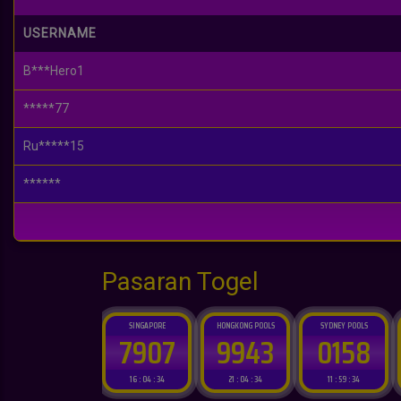
USERNAME
Ru*****15
******
***aLove22
S****tar3
Pasaran Togel
SINGAPORE
HONGKONG POOLS
SYDNEY POOLS
TAIWAN POOLS
7907
9943
0158
5838
16 : 04 : 31
21 : 04 : 31
11 : 59 : 31
18 : 49 : 31