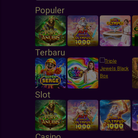
Populer
Terbaru
Slot
Casino