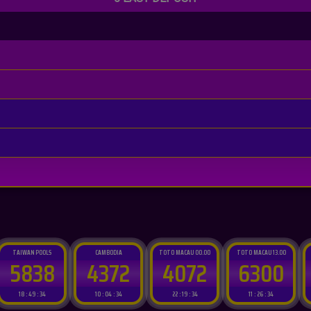
CAMBODIA
TOTO MACAU 00.00
TOTO MACAU 13.00
TOTO MACAU 16.00
4372
4072
6300
7875
10 : 04 : 31
22 : 19 : 31
11 : 26 : 31
14 : 19 : 31