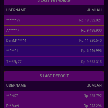
5 LAST WITHDRAW
USERNAME
JUMLAH
A*****7
Rp. 9.488.900
DeniM*****4
Rp. 11.320.540
******7
Rp. 5.446.995
T***Fly77
Rp. 9.653.315
Gi******22
Rp. 15.691.613
5 LAST DEPOSIT
USERNAME
JUMLAH
E***un9
Rp. 243.296
*****X99
Rp. 219.337