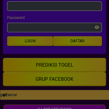
Password
LOGIN
DAFTAR
PREDIKSI TOGEL
GRUP FACEBOOK
Pasti