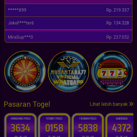
JokoF***ter6
Rp. 134.328
MiraSup***0
Rp. 237.032
Ek****9
Rp. 107.383
Pasaran Togel
Lihat lebih banyak
HONGKONG POOLS
SYDNEY POOLS
TAIWAN POOLS
CAMBODIA
3634
0158
5838
4372
00 : 25 : 47
15 : 20 : 47
22 : 10 : 47
13 : 25 : 47